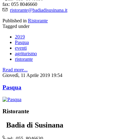
fax: 055 8046660
ristorante@badiadisusinana.it
Published in
Ristorante
Tagged under
2019
Pasqua
eventi
agriturismo
ristorante
Read more...
Giovedì, 11 Aprile 2019 19:54
Pasqua
Ristorante
Badia di Susinana
tel: 055 8046630