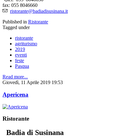
fax: 055 8046660
ristorante@badiadisusinana.it
Published in
Ristorante
Tagged under
ristorante
agriturismo
2019
eventi
feste
Pasqua
Read more...
Giovedì, 11 Aprile 2019 19:53
Apericena
Ristorante
Badia di Susinana