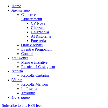
Home
Agriturismo
Camere e
Appartamenti
Ca' Nova
Ghizzana
Ghizzanella
Al Ristorante
Foresteria
Orari e servizi
Eventi e Promozioni
Contatti
La Cucina
Menu e iniziative
Pic nic nel Castagneto
Attività
Raccolta Castagne
Foto
Raccolta Marroni
La Piscina
Trekking
Dove siamo
Subscribe to this RSS feed