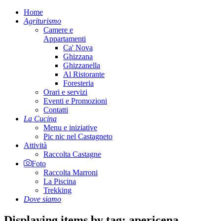
Home
Agriturismo
Camere e
Appartamenti
Ca' Nova
Ghizzana
Ghizzanella
Al Ristorante
Foresteria
Orari e servizi
Eventi e Promozioni
Contatti
La Cucina
Menu e iniziative
Pic nic nel Castagneto
Attività
Raccolta Castagne
Foto
Raccolta Marroni
La Piscina
Trekking
Dove siamo
Displaying items by tag: apericena