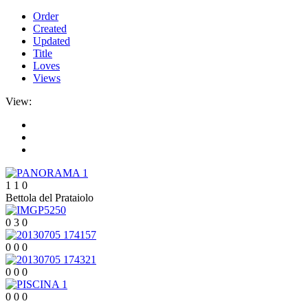
Order
Created
Updated
Title
Loves
Views
View:
1
1
0
Bettola del Prataiolo
0
3
0
0
0
0
0
0
0
0
0
0