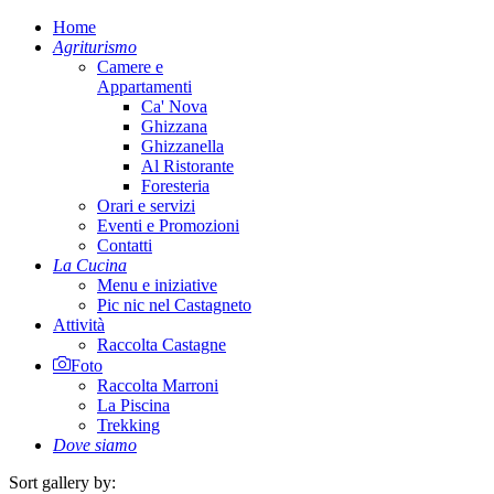
Home
Agriturismo
Camere e
Appartamenti
Ca' Nova
Ghizzana
Ghizzanella
Al Ristorante
Foresteria
Orari e servizi
Eventi e Promozioni
Contatti
La Cucina
Menu e iniziative
Pic nic nel Castagneto
Attività
Raccolta Castagne
Foto
Raccolta Marroni
La Piscina
Trekking
Dove siamo
Sort gallery by: