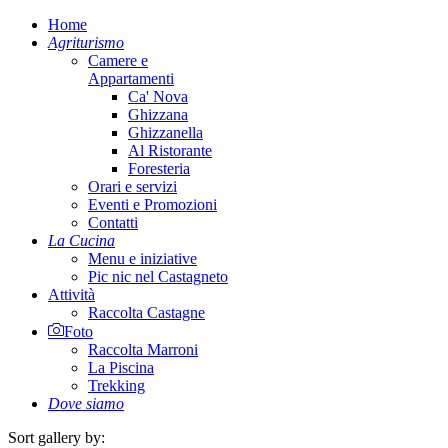
Home
Agriturismo
Camere e
Appartamenti
Ca' Nova
Ghizzana
Ghizzanella
Al Ristorante
Foresteria
Orari e servizi
Eventi e Promozioni
Contatti
La Cucina
Menu e iniziative
Pic nic nel Castagneto
Attività
Raccolta Castagne
Foto
Raccolta Marroni
La Piscina
Trekking
Dove siamo
Sort gallery by: