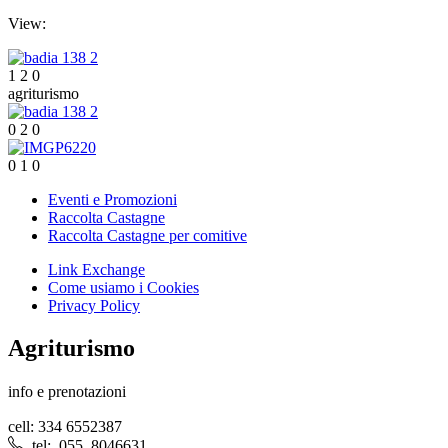
View:
1
2
0
agriturismo
0
2
0
0
1
0
Eventi e Promozioni
Raccolta Castagne
Raccolta Castagne per comitive
Link Exchange
Come usiamo i Cookies
Privacy Policy
Agriturismo
info e prenotazioni
cell: 334 6552387
tel: 055 8046631