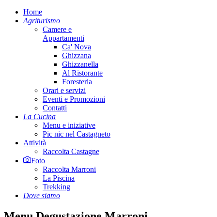
Home
Agriturismo
Camere e
Appartamenti
Ca' Nova
Ghizzana
Ghizzanella
Al Ristorante
Foresteria
Orari e servizi
Eventi e Promozioni
Contatti
La Cucina
Menu e iniziative
Pic nic nel Castagneto
Attività
Raccolta Castagne
Foto
Raccolta Marroni
La Piscina
Trekking
Dove siamo
Menu Degustazione Marroni