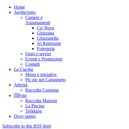
Home
Agriturismo
Camere e
Appartamenti
Ca' Nova
Ghizzana
Ghizzanella
Al Ristorante
Foresteria
Orari e servizi
Eventi e Promozioni
Contatti
La Cucina
Menu e iniziative
Pic nic nel Castagneto
Attività
Raccolta Castagne
Foto
Raccolta Marroni
La Piscina
Trekking
Dove siamo
Subscribe to this RSS feed