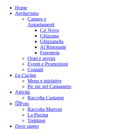
Home
Agriturismo
Camere e
Appartamenti
Ca' Nova
Ghizzana
Ghizzanella
Al Ristorante
Foresteria
Orari e servizi
Eventi e Promozioni
Contatti
La Cucina
Menu e iniziative
Pic nic nel Castagneto
Attività
Raccolta Castagne
Foto
Raccolta Marroni
La Piscina
Trekking
Dove siamo