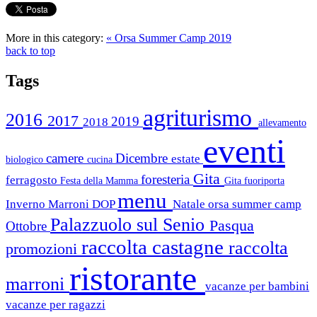
More in this category:
« Orsa Summer Camp 2019
back to top
Tags
agriturismo
2016
2017
2019
2018
allevamento
eventi
camere
Dicembre
estate
biologico
cucina
Gita
foresteria
ferragosto
Festa della Mamma
Gita fuoriporta
menu
Inverno
Marroni DOP
Natale
orsa summer camp
Palazzuolo sul Senio
Pasqua
Ottobre
raccolta castagne
raccolta
promozioni
ristorante
marroni
vacanze per bambini
vacanze per ragazzi