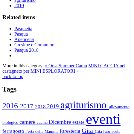
agriturismo
2019
Related items
Pasquetta
Pasqua
Apericena
Cresime e Comunioni
Pasqua 2018
More in this category:
« Orsa Summer Camp
MINI CACCIA nel
castagneto per MINI ESPLORATORI »
back to top
Tags
agriturismo
2016
2017
2019
2018
allevamento
eventi
camere
Dicembre
estate
biologico
cucina
Gita
foresteria
ferragosto
Festa della Mamma
Gita fuoriporta