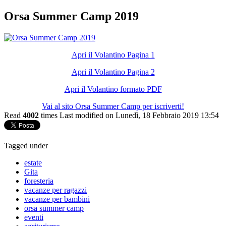
Orsa Summer Camp 2019
Apri il Volantino Pagina 1
Apri il Volantino Pagina 2
Apri il Volantino formato PDF
Vai al sito Orsa Summer Camp per iscriverti!
Read
4002
times
Last modified on Lunedì, 18 Febbraio 2019 13:54
Tagged under
estate
Gita
foresteria
vacanze per ragazzi
vacanze per bambini
orsa summer camp
eventi