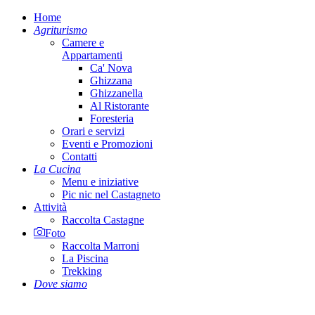
Home
Agriturismo
Camere e
Appartamenti
Ca' Nova
Ghizzana
Ghizzanella
Al Ristorante
Foresteria
Orari e servizi
Eventi e Promozioni
Contatti
La Cucina
Menu e iniziative
Pic nic nel Castagneto
Attività
Raccolta Castagne
Foto
Raccolta Marroni
La Piscina
Trekking
Dove siamo