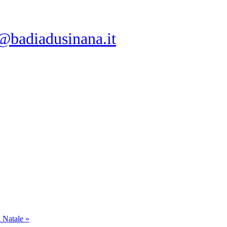
@badiadusinana.it
 Natale »