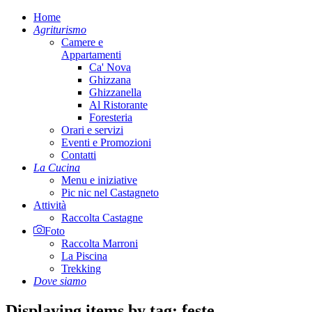
Home
Agriturismo
Camere e
Appartamenti
Ca' Nova
Ghizzana
Ghizzanella
Al Ristorante
Foresteria
Orari e servizi
Eventi e Promozioni
Contatti
La Cucina
Menu e iniziative
Pic nic nel Castagneto
Attività
Raccolta Castagne
Foto
Raccolta Marroni
La Piscina
Trekking
Dove siamo
Displaying items by tag: feste